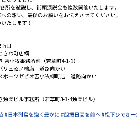
市内各所を遊説し、街頭演説会も複数開催いたします。
来への想い、最後のお願いをお伝えさせてください。
いいたします！
駅南口
ラときわ町店横
き 苫小牧事務所前（若草町4-1-1）
クスバリュ沼ノ端店　道路向かい
パースポーツゼビオ苫小牧柳町店　道路向かい
でき独楽ビル事務所（若草町3-1-4独楽ビル）
苗
#日本列島を強く豊かに
#胆振日高を前へ
#松下ひでき一