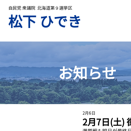
自民党 衆議院 北海道第９選挙区
​松下 ひでき
お知らせ
2月6日
2月7日(土
選挙戦も明日が最終