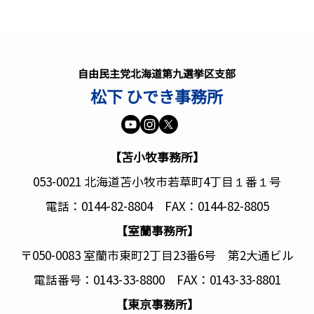
東日本大震災から15年を迎え
て
本日、東日本大震災の発生から
自由民主党北海道第九選挙区支部
15年を迎えました。犠牲となら
松下 ひでき事務所
れた方々に深く哀悼の意を表し、
ご遺族と被災された皆様に心より
2月
お見舞い申し上げます。 自由民
主党は「東北の復興なくして日本
【苫小牧事務所】
の再生なし」との決意のもと、被
053-0021 北海道苫小牧市若草町4丁目１番１号
災地のなりわいや生活を取り戻す
べく全力で歩んできました。来年
電話：0144-82-8804 FAX：0144-82-8805
度からは「第三期復興・創生期
【室蘭事務所】
間」が始まります。福島の帰還困
難区域の解除や風評払拭、福島国
〒050-0083 室蘭市東町2丁目23番6号 第2大通ビル
際研究教育機構（F-REI）の整備
電話番号：0143-33-8800 FAX：0143-33-8801
など、残さ
【東京事務所】