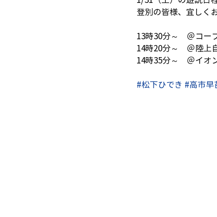
登別の皆様、宜しく
13時30分～　＠コー
14時20分～　＠陸
14時35分～　＠イオ
#松下ひでき
#高市早