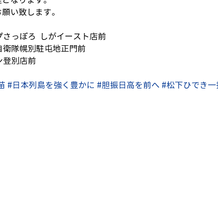
お願い致します。
プさっぽろ  しがイースト店前
上自衛隊幌別駐屯地正門前
ン登別店前
苗
#日本列島を強く豊かに
#胆振日高を前へ
#松下ひでき一