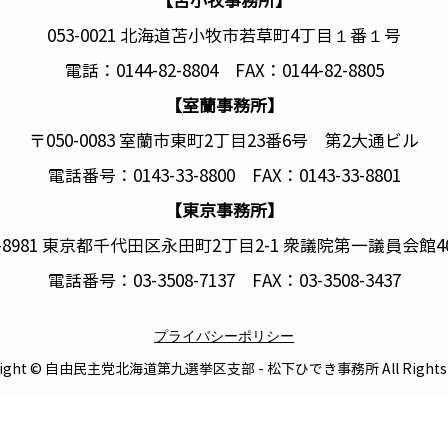
【苫小牧事務所】
の再生なし」との決意のもと、被
053-0021 北海道苫小牧市若草町4丁目１番１号
災地のなりわいや生活を取り戻す
べく全力で歩んできました。来年
電話：0144-82-8804 FAX：0144-82-8805
度からは「第三期復興・創生期
【室蘭事務所】
間」が始まります。福島の帰還困
難区域の解除や風評払拭、福島国
〒050-0083 室蘭市東町2丁目23番6号 第2大通ビル
際研究教育機構（F-REI）の整備
電話番号：0143-33-8800 FAX：0143-33-8801
など、残さ
【東京事務所】
0-8981 東京都千代田区永田町2丁目2-1 衆議院第一議員会館4
電話番号：03-3508-7137 FAX：03-3508-3437
プライバシーポリシー
right © 自由民主党北海道第九選挙区支部 - 松下ひでき事務所 All Rights R