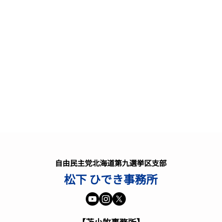
東日本大震災から15年を迎え
て
本日、東日本大震災の発生から
自由民主党北海道第九選挙区支部
15年を迎えました。犠牲となら
松下 ひでき事務所
れた方々に深く哀悼の意を表し、
ご遺族と被災された皆様に心より
2月
お見舞い申し上げます。 自由民
主党は「東北の復興なくして日本