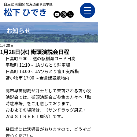
自民党 衆議院 北海道第９選挙区
​松下 ひでき
お知らせ
1月28日
1月28日(水) 街頭演説会日程
日高町 9:00～ 道の駅樹海ロード日高
平取町 11:10～ JAびらとり駐車場
日高町 13:00～ JAびらとり富川支所横
苫小牧市 17:00 ～岩倉建設敷地内
高市早苗総裁が弁士として来苫される苫小牧
演説会では、街頭演説会ご参集の方々へ「臨
時駐車場」をご用意しております。
おおよその場所は、〈サンドラッグ周辺・
2nd ＳＴＲＥＥＴ周辺〉です。
駐車場には誘導員がおりますので、どうぞご
安心ください。